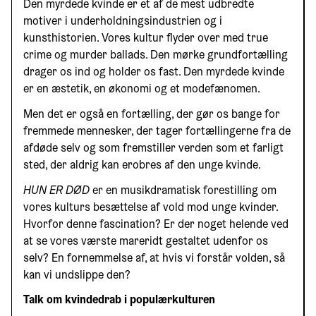
Den myrdede kvinde er et af de mest udbredte
motiver i underholdningsindustrien og i
kunsthistorien. Vores kultur flyder over med true
crime og murder ballads. Den mørke grundfortælling
drager os ind og holder os fast. Den myrdede kvinde
er en æstetik, en økonomi og et modefænomen.
Men det er også en fortælling, der gør os bange for
fremmede mennesker, der tager fortællingerne fra de
afdøde selv og som fremstiller verden som et farligt
sted, der aldrig kan erobres af den unge kvinde.
HUN ER DØD
er en musikdramatisk forestilling om
vores kulturs besættelse af vold mod unge kvinder.
Hvorfor denne fascination? Er der noget helende ved
at se vores værste mareridt gestaltet udenfor os
selv? En fornemmelse af, at hvis vi forstår volden, så
kan vi undslippe den?
Talk om kvindedrab i populærkulturen